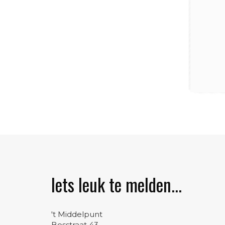
Iets leuk te melden...
't Middelpunt
Bosstraat 43