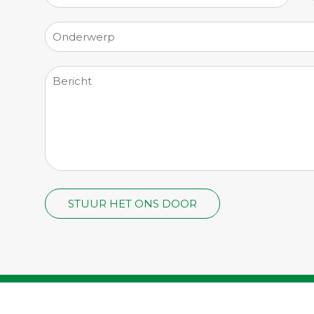
©2026
't Middelpunt