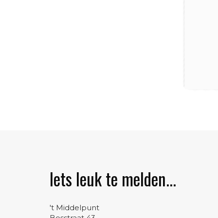
Iets leuk te melden...
't Middelpunt
Bosstraat 43