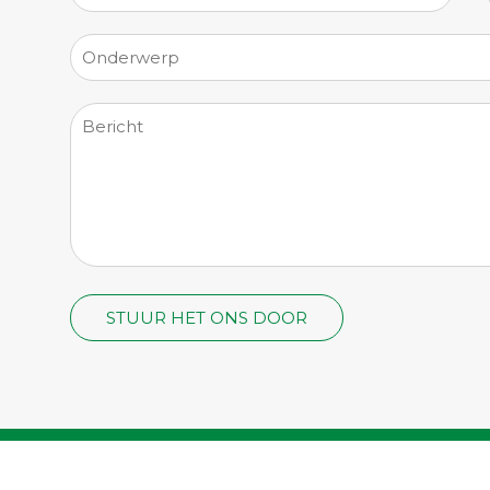
©2026
't Middelpunt