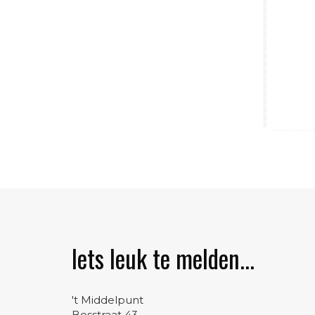
Iets leuk te melden...
't Middelpunt
Bosstraat 43